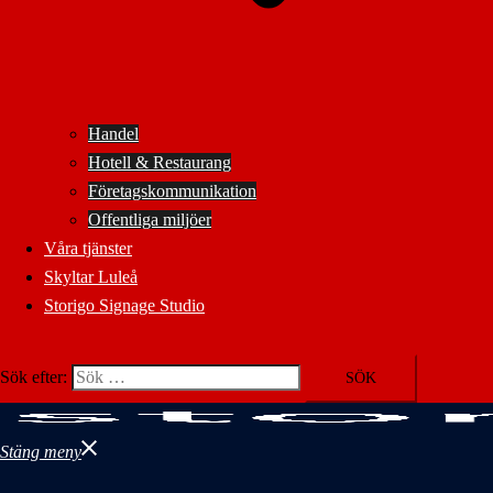
Handel
Hotell & Restaurang
Företagskommunikation
Offentliga miljöer
Våra tjänster
Skyltar Luleå
Storigo Signage Studio
Sök efter:
Stäng meny