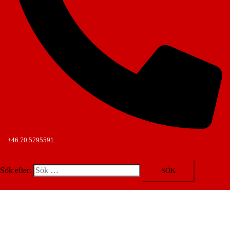
+46 70 5795591
Slå på/av meny
Sök efter: