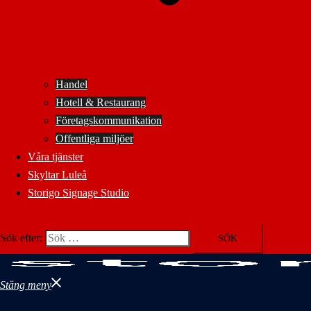
Handel
Hotell & Restaurang
Företagskommunikation
Offentliga miljöer
Våra tjänster
Skyltar Luleå
Storigo Signage Studio
Sök efter:
Stäng meny