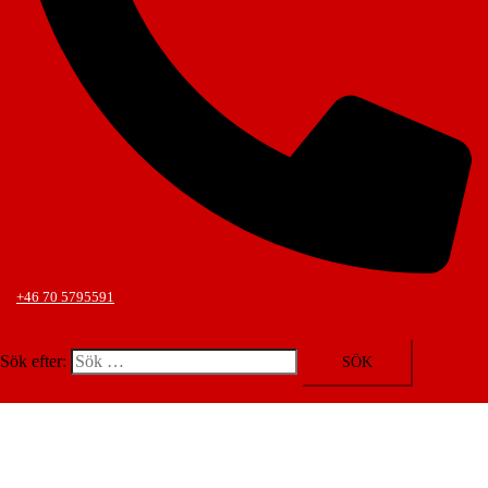
+46 70 5795591
Slå på/av meny
Sök efter: